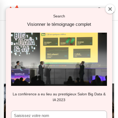
Search
Visionner le témoignage complet
Cartes Bancaires : lutter contre la
fraude avec KNIME
novembre 08, 2023
in
Témoignages clients
La conférence a eu lieu au prestigieux Salon Big Data &
IA 2023
Saisissez