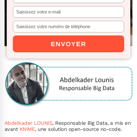
votre
nom
Saisissez
votre
e-
Saisissez
mail
votre
numéro
ENVOYER
de
téléphone
Abdelkader LOUNIS
, Responsable Big Data, a mis en
avant
KNIME
, une solution open-source no-code.