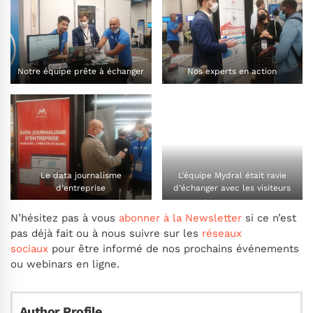
Notre équipe prête à échanger
Nos experts en action
Le data journalisme
L’équipe Mydral était ravie
d’entreprise
d’échanger avec les visiteurs
N’hésitez pas à vous
abonner à la Newsletter
si ce n’est
pas déjà fait ou à nous suivre sur les
réseaux
sociaux
pour être informé de nos prochains événements
ou webinars en ligne.
Author Profile