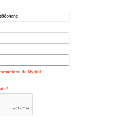
nformations de Mydral
nde.
*