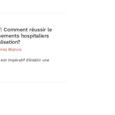
if: Comment réussir le
Livre Blanc : réu
sements hospitaliers
établissements
lisation?
mars 21, 2022
in
Liv
vres Blancs
Explorez notre livre 
pour …
 est impératif d’établir une