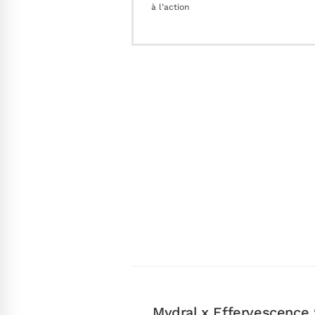
à l’action
Mydral x Effervescence 