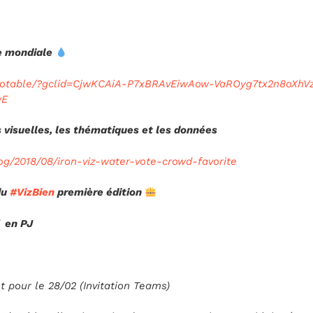
ée mondiale
au-potable/?gclid=CjwKCAiA-P7xBRAvEiwAow-VaROyg7tx2n8oX
wE
s visuelles, les thématiques et les données
blog/2018/08/iron-viz-water-vote-crowd-favorite
du
#VizBien
première édition
f en PJ
our le 28/02 (Invitation Teams)