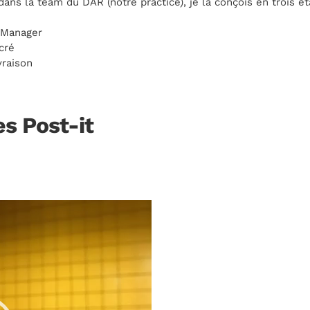
dans la team du DAR (notre practice), je la conçois en trois ét
u Manager
cré
vraison
es Post-it