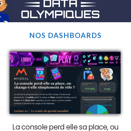
NOS DASHBOARDS
La console perd elle sa place, ou