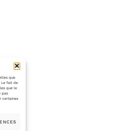
telles que
 Le fait de
les que le
e pas
r certaines
RENCES