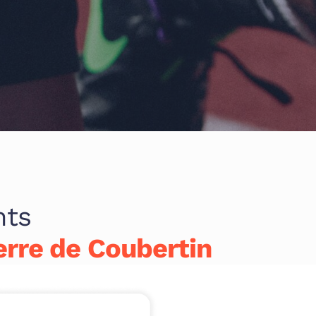
nts
erre de Coubertin