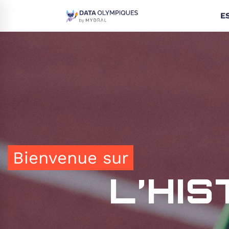
E
Bienvenue sur
L’HI