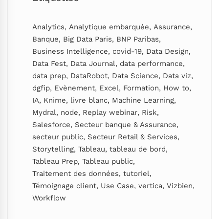
Analytics
,
Analytique embarquée
,
Assurance
,
Banque
,
Big Data Paris
,
BNP Paribas
,
Business Intelligence
,
covid-19
,
Data Design
,
Data Fest
,
Data Journal
,
data performance
,
data prep
,
DataRobot
,
Data Science
,
Data viz
,
dgfip
,
Evènement
,
Excel
,
Formation
,
How to
,
IA
,
Knime
,
livre blanc
,
Machine Learning
,
Mydral
,
node
,
Replay webinar
,
Risk
,
Salesforce
,
Secteur banque & Assurance
,
secteur public
,
Secteur Retail & Services
,
Storytelling
,
Tableau
,
tableau de bord
,
Tableau Prep
,
Tableau public
,
Traitement des données
,
tutoriel
,
Témoignage client
,
Use Case
,
vertica
,
Vizbien
,
Workflow