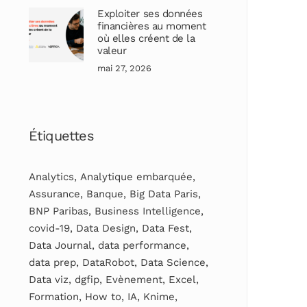
Exploiter ses données
financières au moment
où elles créent de la
valeur
mai 27, 2026
Étiquettes
Analytics
,
Analytique embarquée
,
Assurance
,
Banque
,
Big Data Paris
,
BNP Paribas
,
Business Intelligence
,
covid-19
,
Data Design
,
Data Fest
,
Data Journal
,
data performance
,
data prep
,
DataRobot
,
Data Science
,
Data viz
,
dgfip
,
Evènement
,
Excel
,
Formation
,
How to
,
IA
,
Knime
,