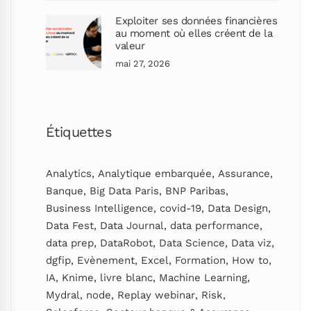
Exploiter ses données financières
au moment où elles créent de la
valeur
mai 27, 2026
Étiquettes
Analytics
,
Analytique embarquée
,
Assurance
,
Banque
,
Big Data Paris
,
BNP Paribas
,
Business Intelligence
,
covid-19
,
Data Design
,
Data Fest
,
Data Journal
,
data performance
,
data prep
,
DataRobot
,
Data Science
,
Data viz
,
dgfip
,
Evènement
,
Excel
,
Formation
,
How to
,
IA
,
Knime
,
livre blanc
,
Machine Learning
,
Mydral
,
node
,
Replay webinar
,
Risk
,