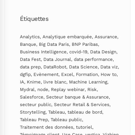
Étiquettes
Analytics
,
Analytique embarquée
,
Assurance
,
Banque
,
Big Data Paris
,
BNP Paribas
,
Business Intelligence
,
covid-19
,
Data Design
,
Data Fest
,
Data Journal
,
data performance
,
data prep
,
DataRobot
,
Data Science
,
Data viz
,
dgfip
,
Evènement
,
Excel
,
Formation
,
How to
,
IA
,
Knime
,
livre blanc
,
Machine Learning
,
Mydral
,
node
,
Replay webinar
,
Risk
,
Salesforce
,
Secteur banque & Assurance
,
secteur public
,
Secteur Retail & Services
,
Storytelling
,
Tableau
,
tableau de bord
,
Tableau Prep
,
Tableau public
,
Traitement des données
,
tutoriel
,
Témoignage client
,
Use Case
,
vertica
,
Vizbien
,