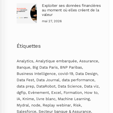
Exploiter ses données financières
au moment où elles créent de la
valeur
mai 27, 2026
Étiquettes
Analytics
,
Analytique embarquée
,
Assurance
,
Banque
,
Big Data Paris
,
BNP Paribas
,
Business Intelligence
,
covid-19
,
Data Design
,
Data Fest
,
Data Journal
,
data performance
,
data prep
,
DataRobot
,
Data Science
,
Data viz
,
dgfip
,
Evènement
,
Excel
,
Formation
,
How to
,
IA
,
Knime
,
livre blanc
,
Machine Learning
,
Mydral
,
node
,
Replay webinar
,
Risk
,
Salesforce
,
Secteur banque & Assurance
,