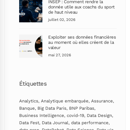
INSEP : Comment rendre la
donnée utile aux coachs du sport
de haut niveau
juillet 02, 2026
Exploiter ses données financières
au moment où elles créent de la
valeur
mai 27, 2026
Étiquettes
Analytics
,
Analytique embarquée
,
Assurance
,
Banque
,
Big Data Paris
,
BNP Paribas
,
Business Intelligence
,
covid-19
,
Data Design
,
Data Fest
,
Data Journal
,
data performance
,
data prep
,
DataRobot
,
Data Science
,
Data viz
,