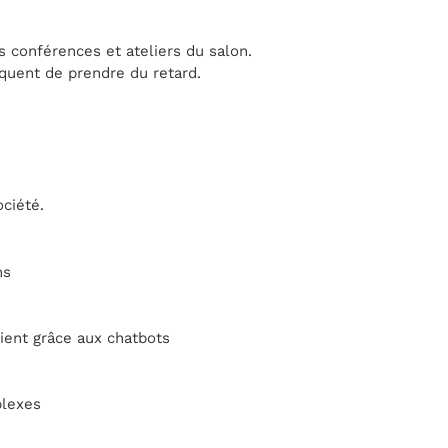
s conférences et ateliers du salon.
squent de prendre du retard.
ociété.
ns
lient grâce aux chatbots
plexes