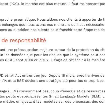
ept (POC), le marché est plus mature. Il faut maintenant pas
proche pragmatique. Nous aidons nos clients à apporter de la
es échanges que nous avons eus montrent qu’il est nécessair
nons au quotidien nos clients pour franchir cette étape rapid
 de responsabilité
nt une préoccupation majeure autour de la protection du citoy
ur les données que pour les risques que le système peut poser
es (RSE) sont aussi cruciaux. Il s’agit de réfléchir à la maniè
t l’AI Act entrent en jeu. Depuis 18 mois, avec l’arrivée de 
e l’IA et la RSE devient une stratégie clé pour les entreprises.
gage (LLM) consomment beaucoup d’énergie et de ressources. 
lus petits et spécialisés, les Small Language Models (SLM). 
ue métier, en ajustant les modèles sur des processus, des 