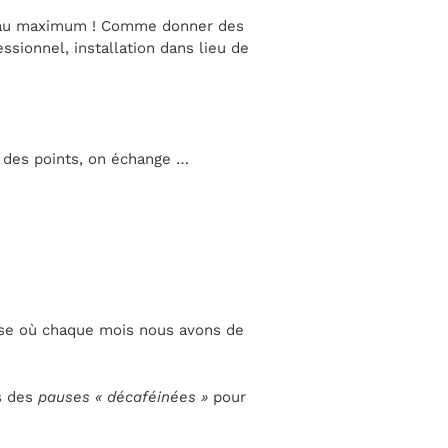
mer au maximum ! Comme donner des
ssionnel, installation dans lieu de
t des points, on échange …
rise où chaque mois nous avons de
s des
pauses « décaféinées »
pour