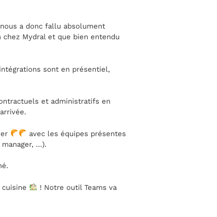
l nous a donc fallu absolument
on chez Mydral et que bien entendu
intégrations sont en présentiel,
ntractuels et administratifs en
arrivée.
ner
avec les équipes présentes
 manager, …).
né.
 cuisine
! Notre outil Teams va