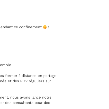
s pendant ce confinement
!
semble !
 les former à distance en partage
anée et des RDV réguliers sur
ement, nous avons lancé notre
par des consultants pour des