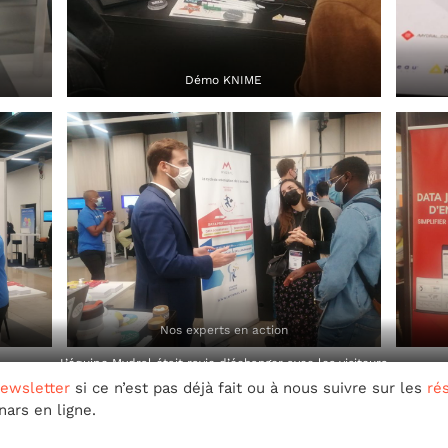
Démo KNIME
Nos experts en action
L’équipe Mydral était ravie d’échanger avec les visiteurs
Newsletter
si ce n’est pas déjà fait ou à nous suivre sur les
ré
ars en ligne.