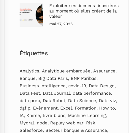
Exploiter ses données financières
au moment où elles créent de la
valeur
mai 27, 2026
Étiquettes
Analytics
,
Analytique embarquée
,
Assurance
,
Banque
,
Big Data Paris
,
BNP Paribas
,
Business Intelligence
,
covid-19
,
Data Design
,
Data Fest
,
Data Journal
,
data performance
,
data prep
,
DataRobot
,
Data Science
,
Data viz
,
dgfip
,
Evènement
,
Excel
,
Formation
,
How to
,
IA
,
Knime
,
livre blanc
,
Machine Learning
,
Mydral
,
node
,
Replay webinar
,
Risk
,
Salesforce
,
Secteur banque & Assurance
,