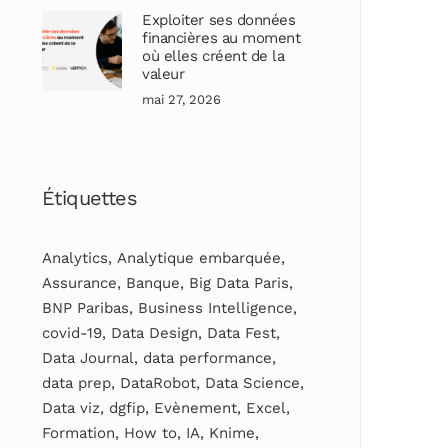
Exploiter ses données
financières au moment
où elles créent de la
valeur
mai 27, 2026
Étiquettes
Analytics
,
Analytique embarquée
,
Assurance
,
Banque
,
Big Data Paris
,
BNP Paribas
,
Business Intelligence
,
covid-19
,
Data Design
,
Data Fest
,
Data Journal
,
data performance
,
data prep
,
DataRobot
,
Data Science
,
Data viz
,
dgfip
,
Evènement
,
Excel
,
Formation
,
How to
,
IA
,
Knime
,