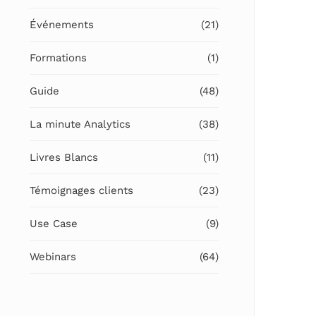
Événements
(21)
Formations
(1)
Guide
(48)
La minute Analytics
(38)
Livres Blancs
(11)
Témoignages clients
(23)
Use Case
(9)
Webinars
(64)