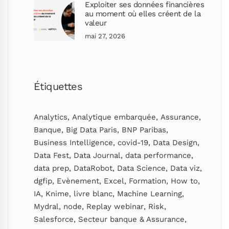
Exploiter ses données financières
au moment où elles créent de la
valeur
mai 27, 2026
Étiquettes
Analytics
,
Analytique embarquée
,
Assurance
,
Banque
,
Big Data Paris
,
BNP Paribas
,
Business Intelligence
,
covid-19
,
Data Design
,
Data Fest
,
Data Journal
,
data performance
,
data prep
,
DataRobot
,
Data Science
,
Data viz
,
dgfip
,
Evènement
,
Excel
,
Formation
,
How to
,
IA
,
Knime
,
livre blanc
,
Machine Learning
,
Mydral
,
node
,
Replay webinar
,
Risk
,
Salesforce
,
Secteur banque & Assurance
,