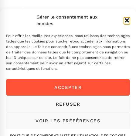
Search
Gérer le consentement aux
cookies
Pour offrir les meilleures expériences, nous utilisons des technologies
telles que les cookies pour stocker et/ou accéder aux informations
des appareils. Le fait de consentir à ces technologies nous permettra
de traiter des données telles que le comportement de navigation ou
INSCRIVEZ-VOUS
les ID uniques sur ce site. Le fait de ne pas consentir ou de retirer
son consentement peut avoir un effet négatif sur certaines
caractéristiques et fonctions.
Contactez-nous !
ACCEPTER
Envoyez-nous un message
Ou appelez-nous
ICI
REFUSER
VOIR LES PRÉFÉRENCES
©MYDRAL. Tous droits réservés.
POLITIQUE DE CONFIDENTIALITÉ ET UTILISATION DES COOKIES