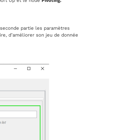
port Up et le node
Pivoting.
a seconde partie les paramètres
oire, d’améliorer son jeu de donnée