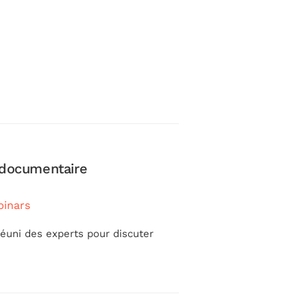
 documentaire
[Replay] Webinai
Science
inars
octobre 16, 2024
in
réuni des experts pour discuter
Expliquer le contexte
notamment les …