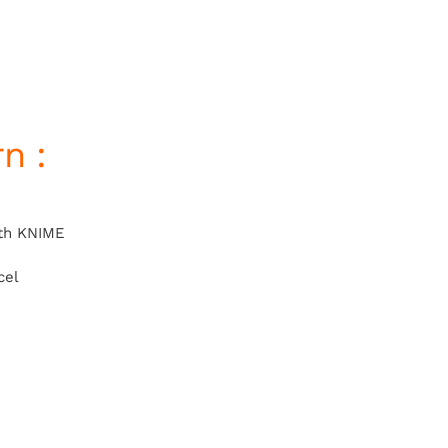
n :
ith KNIME
cel